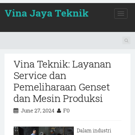
Vina Jaya Teknik
T
o
g
g
l
e
n
a
Vina Teknik: Layanan
v
i
Service dan
g
a
Pemeliharaan Genset
t
i
dan Mesin Produksi
o
n
June 27, 2024
F0
Dalam industri