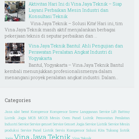
Aktivitas Hari Ini di Vina Jaya Teknik – Siap
Layani Perbaikan Mesin Industri dan
Konsultasi Teknik
Vina Jaya Teknik – Solusi Kita! Hari ini, tim
Vina Jaya Teknik masih aktif menjalankan berbagai
pekerjaan teknis di seputar perbaikan dan ...
Vina Jaya Teknik Bantul: Ahli Pengujian dan
Perawatan Peralatan Angkat Industri di
Yogyakarta
Bantul, Yogyakarta – Vina Jaya Teknik Bantul
kembali menunjukkan profesionalismenya dalam
menangani proyek peralatan angkat industri. Dalam...
Categories
Jasa alat berat
Kompresor
Kompresor Screw
Langganan Service
Lift Battray
Listrik Jogja
MCB
MCCB
Mesin Oven
Panel Lsitrik
Perawatan Peralatan
Industri
Service
Service genset
Service Genset Jogja
Service Listrik
Service Mesin
produksi
Service Panel Listrik
Servis Kompresor
Solusi Kita
Tukang listrik
Vina Jaya Teknik
Jogja
Vina Teknik